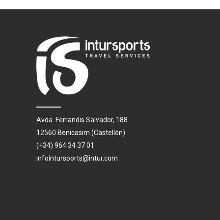
Avda. Ferrandis Salvador, 188
12560 Benicasim (Castellón)
(+34) 964 34 37 01
infointursports@intur.com