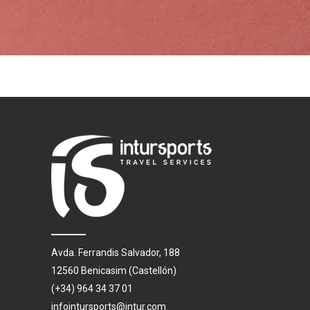
Avda. Ferrandis Salvador, 188
12560 Benicasim (Castellón)
(+34) 964 34 37 01
infointursports@intur.com