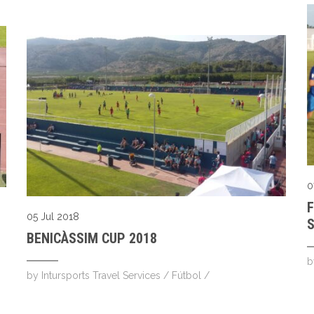
0
05 Jul 2018
BENICÀSSIM CUP 2018
by
Intursports Travel Services
/
Fútbol
/