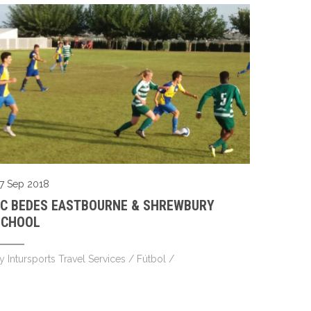
7 Sep 2018
FC BEDES EASTBOURNE & SHREWBURY
SCHOOL
by
Intursports Travel Services
/
Fútbol
/