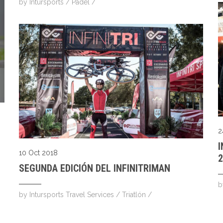
by
Intursports
/
Pádel
/
2
I
10 Oct 2018
2
SEGUNDA EDICIÓN DEL INFINITRIMAN
by
Intursports Travel Services
/
Triatlón
/