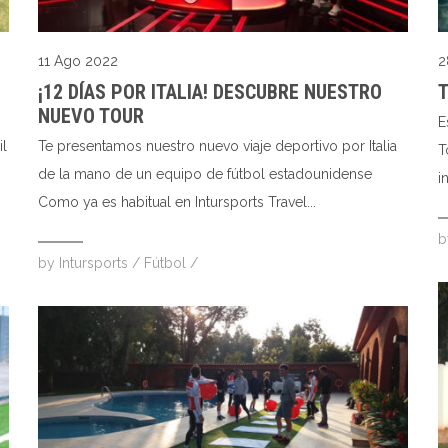
11 Ago 2022
2
¡12 DÍAS POR ITALIA! DESCUBRE NUESTRO
T
NUEVO TOUR
E
il
Te presentamos nuestro nuevo viaje deportivo por Italia
T
de la mano de un equipo de fútbol estadounidense
i
Como ya es habitual en Intursports Travel...
by
Intursports
/
Fútbol
/