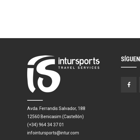
SÍGUE
Avda. Ferrandis Salvador, 188
12560 Benicasim (Castellón)
(+34) 964 34 37 01
infointursports@intur.com