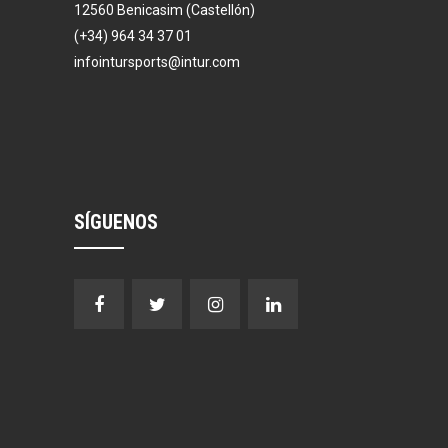
12560 Benicasim (Castellón)
(+34) 964 34 37 01
infointursports@intur.com
SÍGUENOS