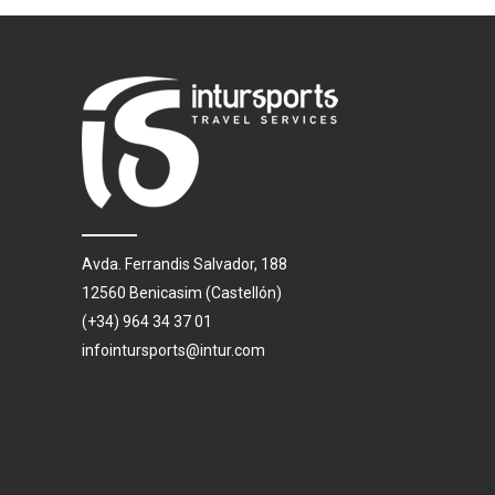
Avda. Ferrandis Salvador, 188
12560 Benicasim (Castellón)
(+34) 964 34 37 01
infointursports@intur.com