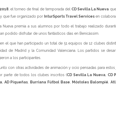
 2018
, el torneo de final de temporada del
CD Sevilla La Nueva
que 
, y que fue organizado por
InturSports Travel Services
en colaborac
La Nueva premia a sus alumnos por todo el trabajo realizado duran
an podido disfrutar de unos fantásticos días en Benicàssim.
e en el que han participado un total de 51 equipos de 12 clubes dist
idad de Madrid y la Comunidad Valenciana. Los partidos se desarr
eron a los participantes.
junto con otras actividades de animación y ocio pensadas para esto
 parte de todos los clubes inscritos (
CD Sevilla La Nueva
,
CD P
ca
,
AD Piqueñas
,
Burriana Fútbol Base
,
Móstoles Balompié
,
At