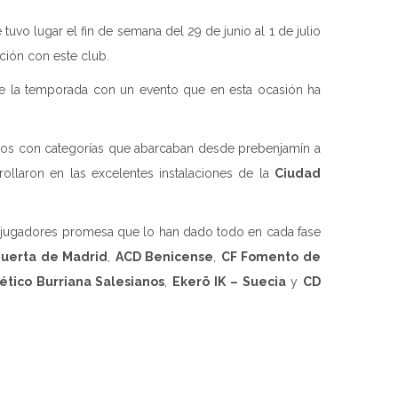
tuvo lugar el fin de semana del 29 de junio al 1 de julio
ión con este club.
te la temporada con un evento que en esta ocasión ha
intos con categorías que abarcaban desde prebenjamín a
ollaron en las excelentes instalaciones de la
Ciudad
s jugadores promesa que lo han dado todo en cada fase
uerta de Madrid
,
ACD Benicense
,
CF Fomento de
lético Burriana Salesianos
,
Ekerö IK – Suecia
y
CD