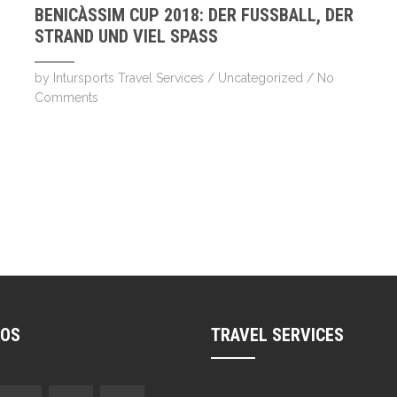
BENICÀSSIM CUP 2018: DER FUSSBALL, DER S
TRAND UND VIEL SPASS
by
Intursports Travel Services
/
Uncategorized
/
No
Comments
NOS
TRAVEL SERVICES