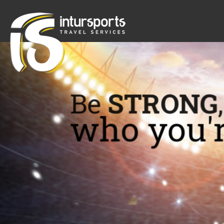
Be
STRONG
who you'