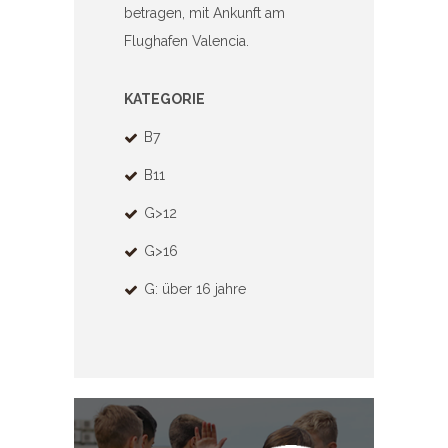
betragen, mit Ankunft am
Flughafen Valencia.
KATEGORIE
B7
B11
G>12
G>16
G: über 16 jahre