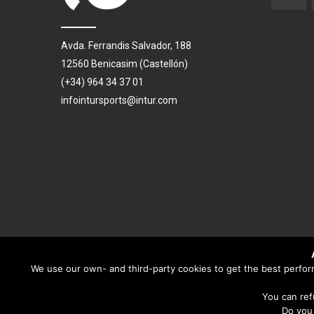
Avda. Ferrandis Salvador, 188
12560 Benicasim (Castellón)
(+34) 964 34 37 01
infointursports@intur.com
We use our own- and third-party cookies to get the best performa
You can ref
Do you 