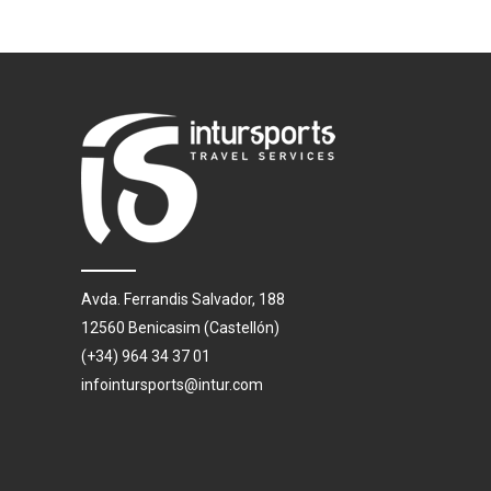
Avda. Ferrandis Salvador, 188
12560 Benicasim (Castellón)
(+34) 964 34 37 01
infointursports@intur.com